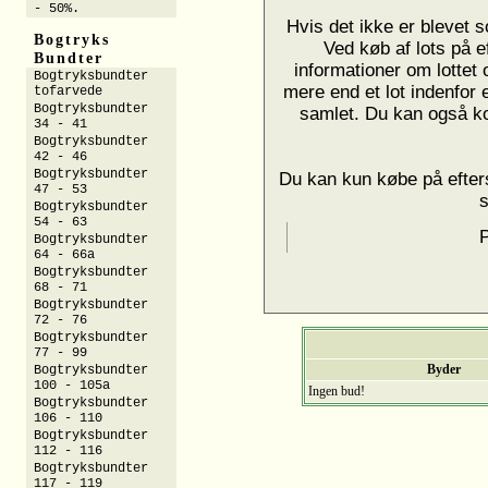
- 50%.
Hvis det ikke er blevet s
Bogtryks
Ved køb af lots på e
Bundter
informationer om lottet
Bogtryksbundter
mere end et lot indenfor 
tofarvede
Bogtryksbundter
samlet. Du kan også k
34 - 41
Bogtryksbundter
42 - 46
Bogtryksbundter
Du kan kun købe på efters
47 - 53
Bogtryksbundter
54 - 63
P
Bogtryksbundter
64 - 66a
Bogtryksbundter
68 - 71
Bogtryksbundter
72 - 76
Bogtryksbundter
77 - 99
Byder
Bogtryksbundter
100 - 105a
Ingen bud!
Bogtryksbundter
106 - 110
Bogtryksbundter
112 - 116
Bogtryksbundter
117 - 119