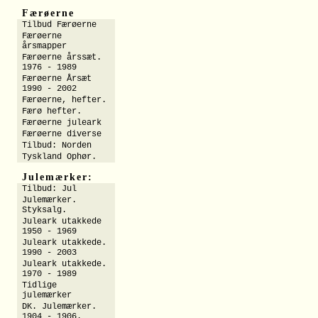
Færøerne
Tilbud Færøerne
Færøerne
årsmapper
Færøerne årssæt.
1976 - 1989
Færøerne Årsæt
1990 - 2002
Færøerne, hefter.
Færø hefter.
Færøerne juleark
Færøerne diverse
Tilbud: Norden
Tyskland Ophør.
Julemærker:
Tilbud: Jul
Julemærker.
Styksalg.
Juleark utakkede
1950 - 1969
Juleark utakkede.
1990 - 2003
Juleark utakkede.
1970 - 1989
Tidlige
julemærker
DK. Julemærker.
1904 - 1906.