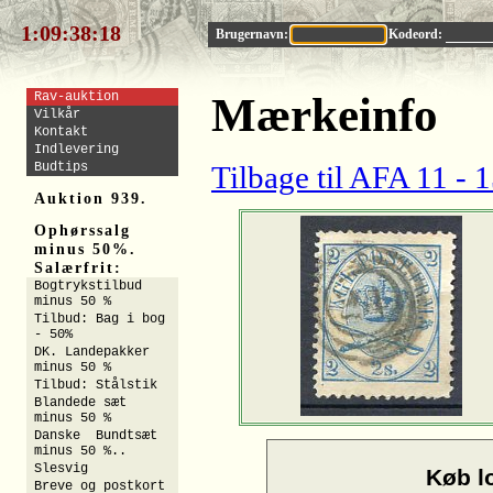
1:09:38:17
Brugernavn:
Kodeord:
Rav-auktion
Mærkeinfo
Vilkår
Kontakt
Indlevering
Budtips
Tilbage til AFA 11 - 
Auktion 939.
Ophørssalg
minus 50%.
Salærfrit:
Bogtrykstilbud
minus 50 %
Tilbud: Bag i bog
- 50%
DK. Landepakker
minus 50 %
Tilbud: Stålstik
Blandede sæt
minus 50 %
Danske Bundtsæt
minus 50 %..
Slesvig
Køb lo
Breve og postkort