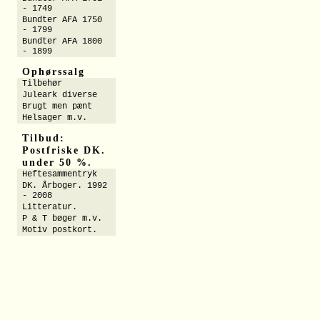
- 1749
Bundter AFA 1750
- 1799
Bundter AFA 1800
- 1899
Ophørssalg
Tilbehør
Juleark diverse
Brugt men pænt
Helsager m.v.
Tilbud:
Postfriske DK.
under 50 %.
Heftesammentryk
DK. Årboger. 1992
- 2008
Litteratur.
P & T bøger m.v.
Motiv postkort.