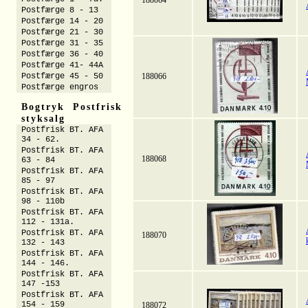
188064
Postfærge 8 - 13
Postfærge 14 - 20
Postfærge 21 - 30
Postfærge 31 - 35
Postfærge 36 - 40
Postfærge 41- 44A
Postfærge 45 - 50
188066
Postfærge engros
Bogtryk Postfrisk
styksalg
Postfrisk BT. AFA
34 - 62.
Postfrisk BT. AFA
188068
63 - 84
Postfrisk BT. AFA
85 - 97
Postfrisk BT. AFA
98 - 110b
Postfrisk BT. AFA
112 - 131a.
Postfrisk BT. AFA
188070
132 - 143
Postfrisk BT. AFA
144 - 146.
Postfrisk BT. AFA
147 -153
Postfrisk BT. AFA
154 - 159
188072