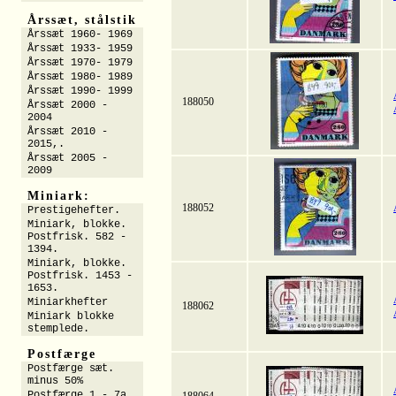
Årssæt, stålstik
Årssæt 1960- 1969
Årssæt 1933- 1959
Årssæt 1970- 1979
Årssæt 1980- 1989
Årssæt 1990- 1999
188050
Årssæt 2000 -
2004
Årssæt 2010 -
2015,.
Årssæt 2005 -
2009
Miniark:
188052
Prestigehefter.
Miniark, blokke.
Postfrisk. 582 -
1394.
Miniark, blokke.
Postfrisk. 1453 -
1653.
Miniarkhefter
188062
Miniark blokke
stemplede.
Postfærge
Postfærge sæt.
minus 50%
Postfærge 1 - 7a.