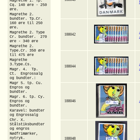
Magrethe 1. Tp.
Cq. 140 øre - 250
øre.
Magrethe 2.
bundter. Tp.Cr.
160 øre til 250
øre.
Magrethe 2. Type
188042
Cr. bundter. 270
øre - 340 øre
Magrethe 2.
Type.Cr. 350 øre
til 475 øre
Magrethe
3.Type.Cs.
188044
Magr. 4. Tp.
Ct. Engrossalg
og bundter.:
Magr 5. tp. Cu.
Engros og
bundter.
Magr. 6. tp. Cy.
188046
Engros og
bundter.
Karavel: bundter
og Engrossalg
Chr. X.
Stålstiksbundter
og engros
Nødfrimærker,
nytryk.
188048