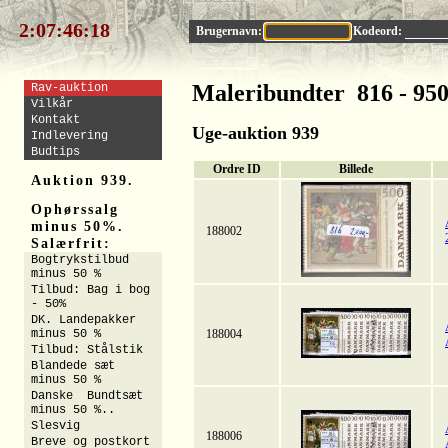
2:07:46:17
Brugernavn:
Kodeord:
Maleribundter 816 - 95
Rav-auktion
Vilkår
Kontakt
Uge-auktion 939
Indlevering
Budtips
Ordre ID
Billede
Auktion 939.
Ophørssalg
minus 50%.
188002
Salærfrit:
Bogtrykstilbud
minus 50 %
Tilbud: Bag i bog
- 50%
DK. Landepakker
minus 50 %
188004
Tilbud: Stålstik
Blandede sæt
minus 50 %
Danske Bundtsæt
minus 50 %..
Slesvig
188006
Breve og postkort