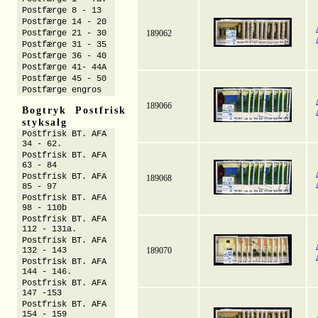
Postfærge 8 - 13
Postfærge 14 - 20
Postfærge 21 - 30
189062
Postfærge 31 - 35
Postfærge 36 - 40
Postfærge 41- 44A
Postfærge 45 - 50
Postfærge engros
189066
Bogtryk Postfrisk
styksalg
Postfrisk BT. AFA
34 - 62.
Postfrisk BT. AFA
63 - 84
Postfrisk BT. AFA
189068
85 - 97
Postfrisk BT. AFA
98 - 110b
Postfrisk BT. AFA
112 - 131a.
Postfrisk BT. AFA
132 - 143
189070
Postfrisk BT. AFA
144 - 146.
Postfrisk BT. AFA
147 -153
Postfrisk BT. AFA
154 - 159