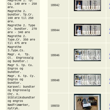
Magrethe 1. Tp.
Cq. 140 øre - 250
189042
øre.
Magrethe 2.
bundter. Tp.Cr.
160 øre til 250
øre.
Magrethe 2. Type
Cr. bundter. 270
189044
øre - 340 øre
Magrethe 2.
Type.Cr. 350 øre
til 475 øre
Magrethe
3.Type.Cs.
Magr. 4. Tp.
189046
Ct. Engrossalg
og bundter.:
Magr 5. tp. Cu.
Engros og
bundter.
Magr. 6. tp. Cy.
Engros og
189048
bundter.
Karavel: bundter
og Engrossalg
Chr. X.
Stålstiksbundter
og engros
Nødfrimærker,
189050
nytryk.