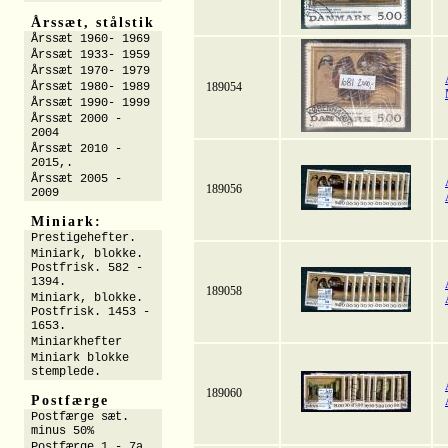
Årssæt, stålstik
Årssæt 1960- 1969
Årssæt 1933- 1959
Årssæt 1970- 1979
Årssæt 1980- 1989
189054
Årssæt 1990- 1999
Årssæt 2000 -
2004
Årssæt 2010 -
2015,.
Årssæt 2005 -
189056
2009
Miniark:
Prestigehefter.
Miniark, blokke.
Postfrisk. 582 -
1394.
189058
Miniark, blokke.
Postfrisk. 1453 -
1653.
Miniarkhefter
Miniark blokke
stemplede.
189060
Postfærge
Postfærge sæt.
minus 50%
Postfærge 1 - 7a.