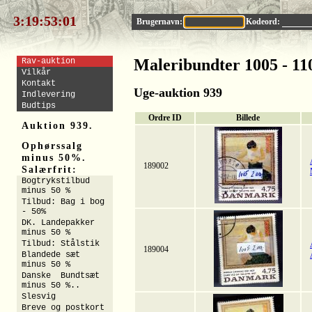
3:19:53:00
Brugernavn:
Kodeord:
Maleribundter 1005 - 11
Rav-auktion
Vilkår
Kontakt
Uge-auktion 939
Indlevering
Budtips
Ordre ID
Billede
Auktion 939.
Ophørssalg
minus 50%.
189002
Salærfrit:
Bogtrykstilbud
minus 50 %
Tilbud: Bag i bog
- 50%
DK. Landepakker
minus 50 %
Tilbud: Stålstik
189004
Blandede sæt
minus 50 %
Danske Bundtsæt
minus 50 %..
Slesvig
Breve og postkort