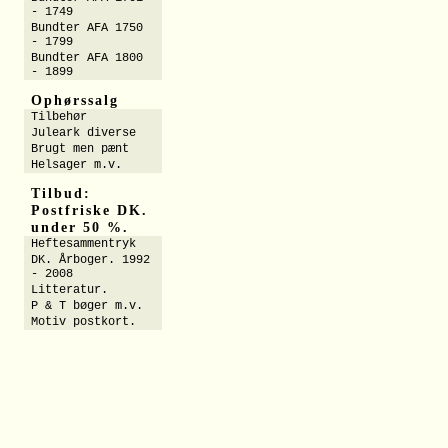
- 1749
Bundter AFA 1750
- 1799
Bundter AFA 1800
- 1899
Ophørssalg
Tilbehør
Juleark diverse
Brugt men pænt
Helsager m.v.
Tilbud:
Postfriske DK.
under 50 %.
Heftesammentryk
DK. Årboger. 1992
- 2008
Litteratur.
P & T bøger m.v.
Motiv postkort.