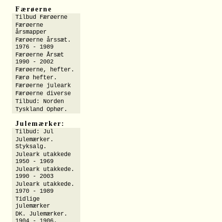
Færøerne
Tilbud Færøerne
Færøerne
årsmapper
Færøerne årssæt.
1976 - 1989
Færøerne Årsæt
1990 - 2002
Færøerne, hefter.
Færø hefter.
Færøerne juleark
Færøerne diverse
Tilbud: Norden
Tyskland Ophør.
Julemærker:
Tilbud: Jul
Julemærker.
Styksalg.
Juleark utakkede
1950 - 1969
Juleark utakkede.
1990 - 2003
Juleark utakkede.
1970 - 1989
Tidlige
julemærker
DK. Julemærker.
1904 - 1906.