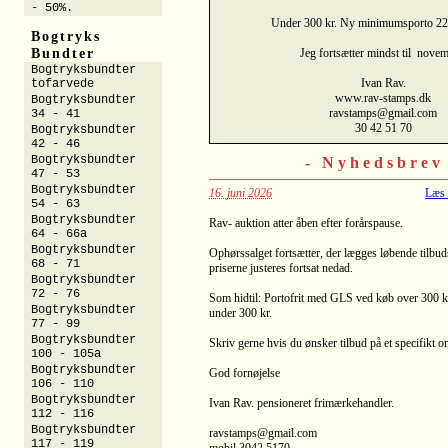
- 50%.
Under 300 kr. Ny minimumsporto 22
Bogtryks
Bundter
Jeg fortsætter mindst til novem
Bogtryksbundter
Ivan Rav.
tofarvede
www.rav-stamps.dk
Bogtryksbundter
ravstamps@gmail.com
34 - 41
30 42 51 70
Bogtryksbundter
42 - 46
Bogtryksbundter
- Nyhedsbrev
47 - 53
Bogtryksbundter
16. juni 2026
Læs 
54 - 63
Bogtryksbundter
Rav- auktion atter åben efter forårspause.
64 - 66a
Bogtryksbundter
Ophørssalget fortsætter, der lægges løbende tilbud
68 - 71
priserne justeres fortsat nedad.
Bogtryksbundter
72 - 76
Som hidtil: Portofrit med GLS ved køb over 300 kr
Bogtryksbundter
under 300 kr.
77 - 99
Bogtryksbundter
Skriv gerne hvis du ønsker tilbud på et specifikt o
100 - 105a
Bogtryksbundter
God fornøjelse
106 - 110
Bogtryksbundter
Ivan Rav. pensioneret frimærkehandler.
112 - 116
Bogtryksbundter
ravstamps@gmail.com
117 - 119
mobil 3042 5170