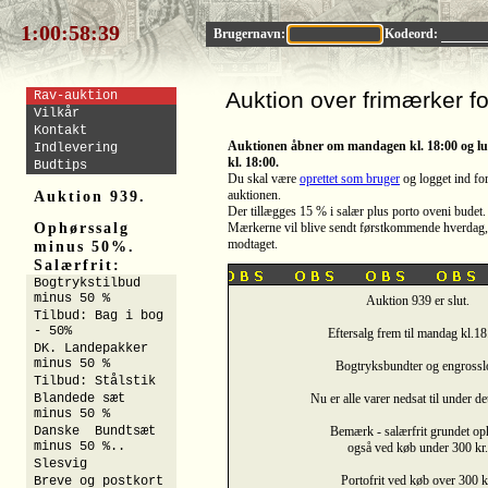
1:00:58:38
Brugernavn:
Kodeord:
Auktion over frimærker f
Rav-auktion
Vilkår
Kontakt
Auktionen
åbner om mandagen kl. 18:00 og lu
Indlevering
kl. 18:00.
Budtips
Du skal være
oprettet som bruger
og logget ind fo
Auktion 939.
auktionen
.
Der tillægges 15 % i salær plus porto oveni budet.
Ophørssalg
Mærkerne vil blive sendt førstkommende hverdag, e
modtaget.
minus 50%.
Salærfrit:
Bogtrykstilbud
minus 50 %
Auktion 939 er slut.
Tilbud: Bag i bog
- 50%
Eftersalg frem til mandag kl.18
DK. Landepakker
minus 50 %
Bogtryksbundter og engrosslo
Tilbud: Stålstik
Nu er alle varer nedsat til under de
Blandede sæt
minus 50 %
Bemærk - salærfrit grundet op
Danske Bundtsæt
minus 50 %..
også ved køb under 300 kr.
Slesvig
Portofrit ved køb over 300 k
Breve og postkort