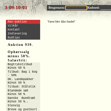
3:09:10:01
Brugernavn:
Kodeord:
Varen blev ikke fundet!
Rav-auktion
Vilkår
Kontakt
Indlevering
Budtips
Auktion 939.
Ophørssalg
minus 50%.
Salærfrit:
Bogtrykstilbud
minus 50 %
Tilbud: Bag i bog
- 50%
DK. Landepakker
minus 50 %
Tilbud: Stålstik
Blandede sæt
minus 50 %
Danske Bundtsæt
minus 50 %..
Slesvig
Breve og postkort