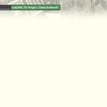
|
Ny bruger
|
Glemt kodeord?