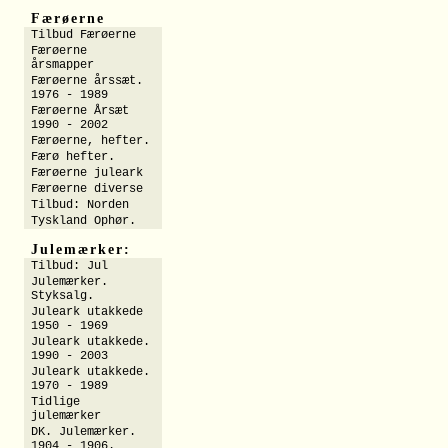
Færøerne
Tilbud Færøerne
Færøerne
årsmapper
Færøerne årssæt.
1976 - 1989
Færøerne Årsæt
1990 - 2002
Færøerne, hefter.
Færø hefter.
Færøerne juleark
Færøerne diverse
Tilbud: Norden
Tyskland Ophør.
Julemærker:
Tilbud: Jul
Julemærker.
Styksalg.
Juleark utakkede
1950 - 1969
Juleark utakkede.
1990 - 2003
Juleark utakkede.
1970 - 1989
Tidlige
julemærker
DK. Julemærker.
1904 - 1906.