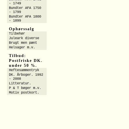
- 1749
Bundter AFA 1750
- 1799
Bundter AFA 1800
- 1899
Ophørssalg
Tilbehør
Juleark diverse
Brugt men pænt
Helsager m.v.
Tilbud:
Postfriske DK.
under 50 %.
Heftesammentryk
DK. Årboger. 1992
- 2008
Litteratur.
P & T bøger m.v.
Motiv postkort.