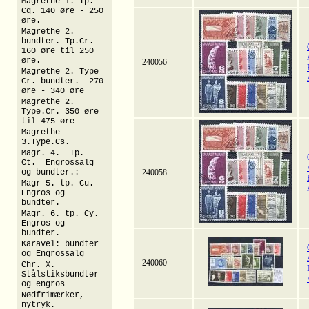
Magrethe 1. Tp.
Cq. 140 øre - 250
øre.
Magrethe 2.
bundter. Tp.Cr.
160 øre til 250
øre.
240056
Magrethe 2. Type
Cr. bundter. 270
øre - 340 øre
Magrethe 2.
Type.Cr. 350 øre
til 475 øre
Magrethe
3.Type.Cs.
Magr. 4. Tp.
Ct. Engrossalg
og bundter.:
240058
Magr 5. tp. Cu.
Engros og
bundter.
Magr. 6. tp. Cy.
Engros og
bundter.
Karavel: bundter
og Engrossalg
240060
Chr. X.
Stålstiksbundter
og engros
Nødfrimærker,
nytryk.