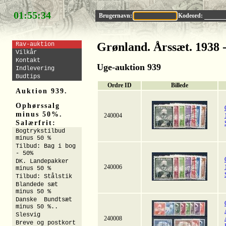
01:55:33
Brugernavn:
Kodeord:
Grønland. Årssæt. 1938 
Rav-auktion
Vilkår
Kontakt
Uge-auktion 939
Indlevering
Budtips
Ordre ID
Billede
Auktion 939.
Ophørssalg
minus 50%.
240004
Salærfrit:
Bogtrykstilbud
minus 50 %
Tilbud: Bag i bog
- 50%
DK. Landepakker
240006
minus 50 %
Tilbud: Stålstik
Blandede sæt
minus 50 %
Danske Bundtsæt
minus 50 %..
Slesvig
240008
Breve og postkort