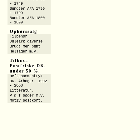
- 1749
Bundter AFA 1750
- 1799
Bundter AFA 1800
- 1899
Ophørssalg
Tilbehør
Juleark diverse
Brugt men pænt
Helsager m.v.
Tilbud:
Postfriske DK.
under 50 %.
Heftesammentryk
DK. Årboger. 1992
- 2008
Litteratur.
P & T bøger m.v.
Motiv postkort.