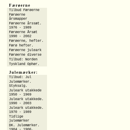
Færøerne
Tilbud Færøerne
Færøerne
årsmapper
Færøerne årssæt.
1976 - 1989
Færøerne Årsæt
1990 - 2002
Færøerne, hefter.
Færø hefter.
Færøerne juleark
Færøerne diverse
Tilbud: Norden
Tyskland Ophør.
Julemærker:
Tilbud: Jul
Julemærker.
Styksalg.
Juleark utakkede
1950 - 1969
Juleark utakkede.
1990 - 2003
Juleark utakkede.
1970 - 1989
Tidlige
julemærker
DK. Julemærker.
1904 - 1906.