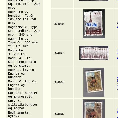
Magrethe 1. Tp.
Cq. 140 øre - 250
øre.
Magrethe 2.
bundter. Tp.Cr.
160 øre til 250
øre.
374040
Magrethe 2. Type
Cr. bundter. 270
øre - 340 øre
Magrethe 2.
Type.Cr. 350 øre
til 475 øre
Magrethe
374042
3.Type.Cs.
Magr. 4. Tp.
Ct. Engrossalg
og bundter.:
Magr 5. tp. Cu.
Engros og
bundter.
Magr. 6. tp. Cy.
374044
Engros og
bundter.
Karavel: bundter
og Engrossalg
Chr. X.
Stålstiksbundter
og engros
Nødfrimærker,
374046
nytryk.