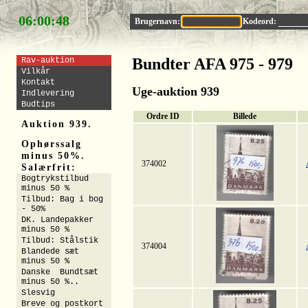
06:00:47
Brugernavn:
Kodeord:
Bundter AFA 975 - 979
Rav-auktion
Vilkår
Kontakt
Uge-auktion 939
Indlevering
Budtips
Ordre ID
Billede
Auktion 939.
Ophørssalg
minus 50%.
374002
Salærfrit:
Bogtrykstilbud
minus 50 %
Tilbud: Bag i bog
- 50%
DK. Landepakker
minus 50 %
Tilbud: Stålstik
374004
Blandede sæt
minus 50 %
Danske Bundtsæt
minus 50 %..
Slesvig
Breve og postkort