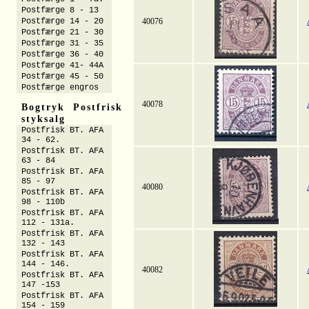
Postfærge 8 - 13
Postfærge 14 - 20
40076
Postfærge 21 - 30
Postfærge 31 - 35
Postfærge 36 - 40
Postfærge 41- 44A
Postfærge 45 - 50
Postfærge engros
40078
Bogtryk Postfrisk
styksalg
Postfrisk BT. AFA
34 - 62.
Postfrisk BT. AFA
63 - 84
Postfrisk BT. AFA
85 - 97
40080
Postfrisk BT. AFA
98 - 110b
Postfrisk BT. AFA
112 - 131a.
Postfrisk BT. AFA
132 - 143
Postfrisk BT. AFA
144 - 146.
40082
Postfrisk BT. AFA
147 -153
Postfrisk BT. AFA
154 - 159