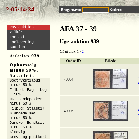
2:05:14:33
Brugernavn:
Kodeord:
AFA 37 - 39
Rav-auktion
Vilkår
Kontakt
Uge-auktion 939
Indlevering
Budtips
Gå til side:
1
·
2
Auktion 939.
Ordre ID
Billede
Ophørssalg
minus 50%.
Salærfrit:
40004
Bogtrykstilbud
minus 50 %
Tilbud: Bag i bog
- 50%
DK. Landepakker
minus 50 %
Tilbud: Stålstik
40006
Blandede sæt
minus 50 %
Danske Bundtsæt
minus 50 %..
Slesvig
Breve og postkort