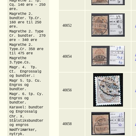
Magrethe 1. Tp.
Cq. 140 øre - 250
øre.
Magrethe 2.
bundter. Tp.Cr.
160 øre til 250
40052
øre.
Magrethe 2. Type
Cr. bundter. 270
øre - 340 øre
Magrethe 2.
Type.Cr. 350 øre
til 475 øre
40054
Magrethe
3.Type.Cs.
Magr. 4. Tp.
Ct. Engrossalg
og bundter.:
Magr 5. tp. Cu.
Engros og
bundter.
40056
Magr. 6. tp. Cy.
Engros og
bundter.
Karavel: bundter
og Engrossalg
Chr. X.
Stålstiksbundter
40058
og engros
Nødfrimærker,
nytryk.