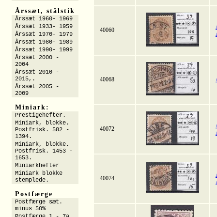
Årssæt, stålstik
Årssæt 1960- 1969
Årssæt 1933- 1959
40060
Årssæt 1970- 1979
Årssæt 1980- 1989
Årssæt 1990- 1999
Årssæt 2000 -
2004
Årssæt 2010 -
2015,.
40068
Årssæt 2005 -
2009
Miniark:
Prestigehefter.
Miniark, blokke.
40072
Postfrisk. 582 -
1394.
Miniark, blokke.
Postfrisk. 1453 -
1653.
Miniarkhefter
Miniark blokke
40074
stemplede.
Postfærge
Postfærge sæt.
minus 50%
Postfærge 1 - 7a.