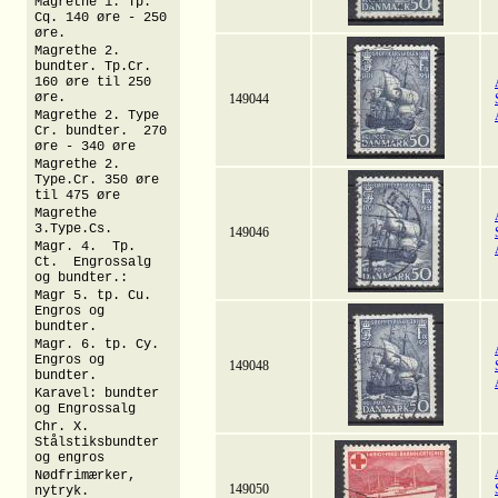
Magrethe 1. Tp.
Cq. 140 øre - 250
øre.
Magrethe 2.
bundter. Tp.Cr.
160 øre til 250
øre.
149044
Magrethe 2. Type
Cr. bundter. 270
øre - 340 øre
Magrethe 2.
Type.Cr. 350 øre
til 475 øre
Magrethe
3.Type.Cs.
149046
Magr. 4. Tp.
Ct. Engrossalg
og bundter.:
Magr 5. tp. Cu.
Engros og
bundter.
Magr. 6. tp. Cy.
Engros og
149048
bundter.
Karavel: bundter
og Engrossalg
Chr. X.
Stålstiksbundter
og engros
Nødfrimærker,
149050
nytryk.