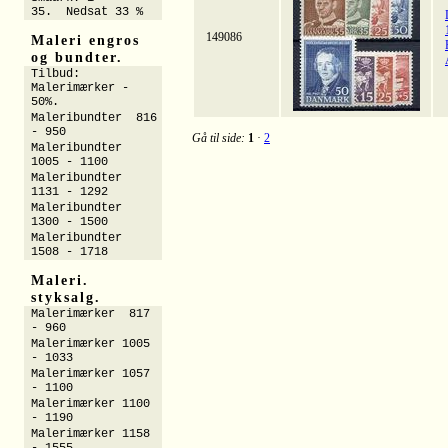
35. Nedsat 33 %
149086
Maleri engros
og bundter.
Tilbud:
Malerimærker -
50%.
Maleribundter 816
- 950
Gå til side:
1
·
2
Maleribundter
1005 - 1100
Maleribundter
1131 - 1292
Maleribundter
1300 - 1500
Maleribundter
1508 - 1718
Maleri.
styksalg.
Malerimærker 817
- 960
Malerimærker 1005
- 1033
Malerimærker 1057
- 1100
Malerimærker 1100
- 1190
Malerimærker 1158