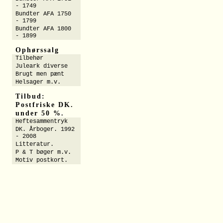
- 1749
Bundter AFA 1750
- 1799
Bundter AFA 1800
- 1899
Ophørssalg
Tilbehør
Juleark diverse
Brugt men pænt
Helsager m.v.
Tilbud:
Postfriske DK.
under 50 %.
Heftesammentryk
DK. Årboger. 1992
- 2008
Litteratur.
P & T bøger m.v.
Motiv postkort.