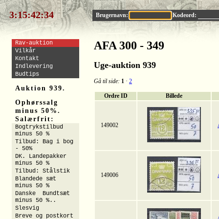
3:15:42:32
Brugernavn:
Kodeord:
AFA 300 - 349
Rav-auktion
Vilkår
Kontakt
Uge-auktion 939
Indlevering
Budtips
Gå til side:
1
·
2
Auktion 939.
Ordre ID
Billede
Ophørssalg
minus 50%.
Salærfrit:
149002
Bogtrykstilbud
minus 50 %
Tilbud: Bag i bog
- 50%
DK. Landepakker
minus 50 %
Tilbud: Stålstik
149006
Blandede sæt
minus 50 %
Danske Bundtsæt
minus 50 %..
Slesvig
Breve og postkort