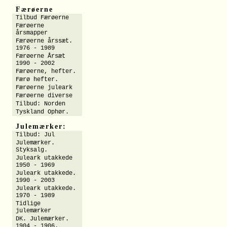
Færøerne
Tilbud Færøerne
Færøerne
årsmapper
Færøerne årssæt.
1976 - 1989
Færøerne Årsæt
1990 - 2002
Færøerne, hefter.
Færø hefter.
Færøerne juleark
Færøerne diverse
Tilbud: Norden
Tyskland Ophør.
Julemærker:
Tilbud: Jul
Julemærker.
Styksalg.
Juleark utakkede
1950 - 1969
Juleark utakkede.
1990 - 2003
Juleark utakkede.
1970 - 1989
Tidlige
julemærker
DK. Julemærker.
1904 - 1906.