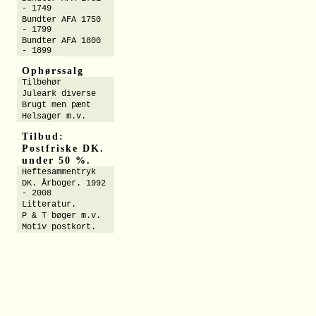
- 1749
Bundter AFA 1750
- 1799
Bundter AFA 1800
- 1899
Ophørssalg
Tilbehør
Juleark diverse
Brugt men pænt
Helsager m.v.
Tilbud:
Postfriske DK.
under 50 %.
Heftesammentryk
DK. Årboger. 1992
- 2008
Litteratur.
P & T bøger m.v.
Motiv postkort.