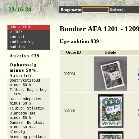
23:16:33
Brugernavn:
Kodeord:
Bundter AFA 1201 - 120
Rav-auktion
Vilkår
Kontakt
Uge-auktion 939
Indlevering
Budtips
Ordre ID
Billede
Auktion 939.
Ophørssalg
minus 50%.
397004
Salærfrit:
Bogtrykstilbud
minus 50 %
Tilbud: Bag i bog
- 50%
DK. Landepakker
minus 50 %
Tilbud: Stålstik
397006
Blandede sæt
minus 50 %
Danske Bundtsæt
minus 50 %..
Slesvig
Breve og postkort