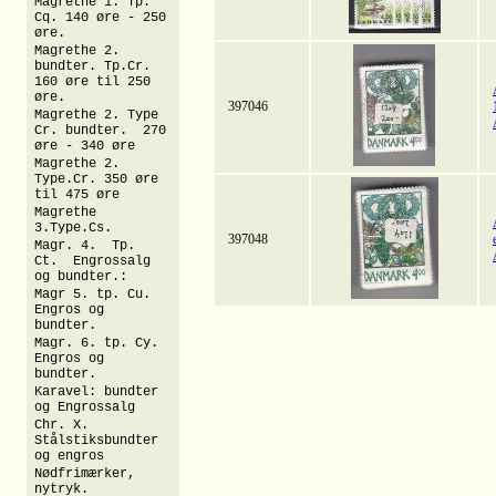
Magrethe 1. Tp.
Cq. 140 øre - 250
øre.
Magrethe 2.
bundter. Tp.Cr.
160 øre til 250
øre.
397046
Magrethe 2. Type
Cr. bundter. 270
øre - 340 øre
Magrethe 2.
Type.Cr. 350 øre
til 475 øre
Magrethe
3.Type.Cs.
397048
Magr. 4. Tp.
Ct. Engrossalg
og bundter.:
Magr 5. tp. Cu.
Engros og
bundter.
Magr. 6. tp. Cy.
Engros og
bundter.
Karavel: bundter
og Engrossalg
Chr. X.
Stålstiksbundter
og engros
Nødfrimærker,
nytryk.