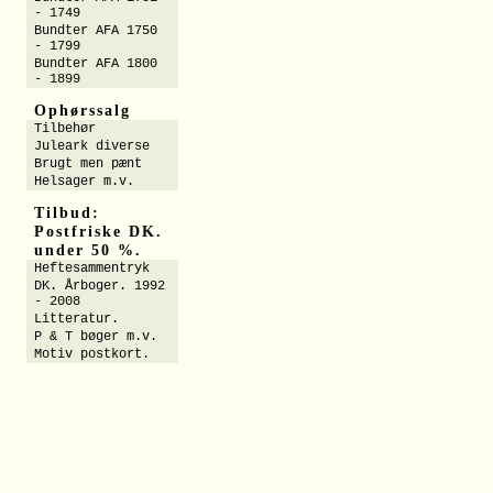
- 1749
Bundter AFA 1750
- 1799
Bundter AFA 1800
- 1899
Ophørssalg
Tilbehør
Juleark diverse
Brugt men pænt
Helsager m.v.
Tilbud:
Postfriske DK.
under 50 %.
Heftesammentryk
DK. Årboger. 1992
- 2008
Litteratur.
P & T bøger m.v.
Motiv postkort.