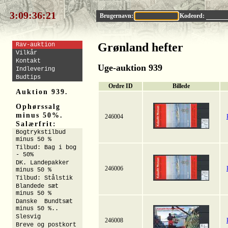
3:09:36:20
Brugernavn:
Kodeord:
Grønland hefter
Rav-auktion
Vilkår
Kontakt
Uge-auktion 939
Indlevering
Budtips
Ordre ID
Billede
Auktion 939.
Ophørssalg
minus 50%.
246004
Salærfrit:
Bogtrykstilbud
minus 50 %
Tilbud: Bag i bog
- 50%
DK. Landepakker
246006
minus 50 %
Tilbud: Stålstik
Blandede sæt
minus 50 %
Danske Bundtsæt
minus 50 %..
Slesvig
246008
Breve og postkort