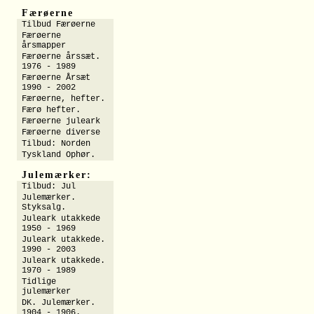
Færøerne
Tilbud Færøerne
Færøerne
årsmapper
Færøerne årssæt.
1976 - 1989
Færøerne Årsæt
1990 - 2002
Færøerne, hefter.
Færø hefter.
Færøerne juleark
Færøerne diverse
Tilbud: Norden
Tyskland Ophør.
Julemærker:
Tilbud: Jul
Julemærker.
Styksalg.
Juleark utakkede
1950 - 1969
Juleark utakkede.
1990 - 2003
Juleark utakkede.
1970 - 1989
Tidlige
julemærker
DK. Julemærker.
1904 - 1906.