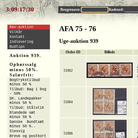
3:09:17:29
Brugernavn:
Kodeord:
AFA 75 - 76
Rav-auktion
Vilkår
Kontakt
Uge-auktion 939
Indlevering
Budtips
Ordre ID
Billede
Auktion 939.
Ophørssalg
minus 50%.
51002
Salærfrit:
Bogtrykstilbud
minus 50 %
Tilbud: Bag i bog
- 50%
DK. Landepakker
51004
minus 50 %
Tilbud: Stålstik
Blandede sæt
minus 50 %
Danske Bundtsæt
minus 50 %..
Slesvig
51006
Breve og postkort