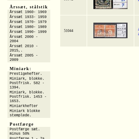
Årssæt, stålstik
Årssæt 1960- 1969
Årssæt 1933- 1959
Årssæt 1970- 1979
Årssæt 1980- 1989
51044
Årssæt 1990- 1999
Årssæt 2000 -
2004
Årssæt 2010 -
2015,.
Årssæt 2005 -
2009
Miniark:
Prestigehefter.
Miniark, blokke.
Postfrisk. 582 -
1394.
Miniark, blokke.
Postfrisk. 1453 -
1653.
Miniarkhefter
Miniark blokke
stemplede.
Postfærge
Postfærge sæt.
minus 50%
Postfærge 1 - 7a.