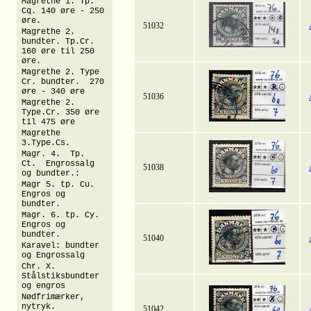
Magrethe 1. Tp.
Cq. 140 øre - 250
øre.
51032
Magrethe 2.
bundter. Tp.Cr.
160 øre til 250
øre.
Magrethe 2. Type
Cr. bundter. 270
øre - 340 øre
51036
Magrethe 2.
Type.Cr. 350 øre
til 475 øre
Magrethe
3.Type.Cs.
Magr. 4. Tp.
Ct. Engrossalg
51038
og bundter.:
Magr 5. tp. Cu.
Engros og
bundter.
Magr. 6. tp. Cy.
Engros og
bundter.
51040
Karavel: bundter
og Engrossalg
Chr. X.
Stålstiksbundter
og engros
Nødfrimærker,
nytryk.
51042