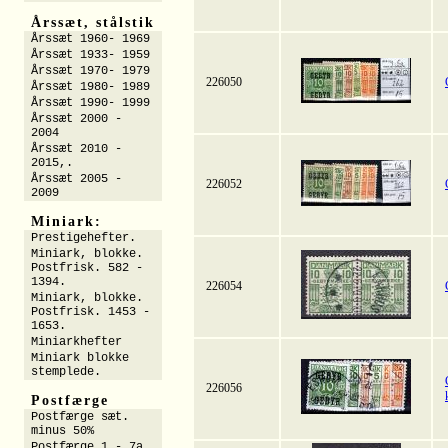
Årssæt, stålstik
Årssæt 1960- 1969
Årssæt 1933- 1959
Årssæt 1970- 1979
226050
Årssæt 1980- 1989
Årssæt 1990- 1999
Årssæt 2000 -
2004
Årssæt 2010 -
2015,.
Årssæt 2005 -
226052
2009
Miniark:
Prestigehefter.
Miniark, blokke.
Postfrisk. 582 -
1394.
226054
Miniark, blokke.
Postfrisk. 1453 -
1653.
Miniarkhefter
Miniark blokke
stemplede.
226056
Postfærge
Postfærge sæt.
minus 50%
Postfærge 1 - 7a.