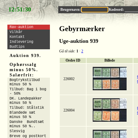
12:51:29
Brugernavn:
Kodeord:
Gebyrmærker
Rav-auktion
Vilkår
Kontakt
Uge-auktion 939
Indlevering
Budtips
Gå til side:
1
·
2
Auktion 939.
Ordre ID
Billede
Ophørssalg
minus 50%.
Salærfrit:
226002
Bogtrykstilbud
minus 50 %
Tilbud: Bag i bog
- 50%
DK. Landepakker
minus 50 %
Tilbud: Stålstik
226004
Blandede sæt
minus 50 %
Danske Bundtsæt
minus 50 %..
Slesvig
Breve og postkort