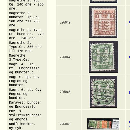
Magrethe 1. Tp.
Cq. 140 øre - 250
øre.
Magrethe 2.
bundter. Tp.Cr.
160 øre til 250
226042
øre.
Magrethe 2. Type
Cr. bundter. 270
øre - 340 øre
Magrethe 2.
Type.Cr. 350 øre
til 475 øre
Magrethe
226044
3.Type.Cs.
Magr. 4. Tp.
Ct. Engrossalg
og bundter.:
Magr 5. tp. Cu.
Engros og
bundter.
Magr. 6. tp. Cy.
226046
Engros og
bundter.
Karavel: bundter
og Engrossalg
Chr. X.
Stålstiksbundter
og engros
Nødfrimærker,
226048
nytryk.