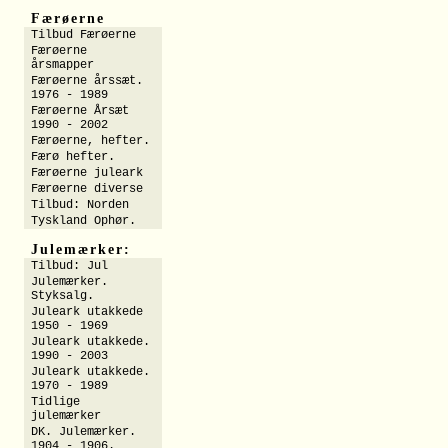
Færøerne
Tilbud Færøerne
Færøerne
årsmapper
Færøerne årssæt.
1976 - 1989
Færøerne Årsæt
1990 - 2002
Færøerne, hefter.
Færø hefter.
Færøerne juleark
Færøerne diverse
Tilbud: Norden
Tyskland Ophør.
Julemærker:
Tilbud: Jul
Julemærker.
Styksalg.
Juleark utakkede
1950 - 1969
Juleark utakkede.
1990 - 2003
Juleark utakkede.
1970 - 1989
Tidlige
julemærker
DK. Julemærker.
1904 - 1906.