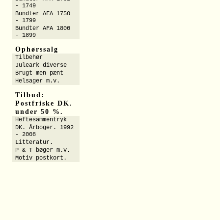
- 1749
Bundter AFA 1750
- 1799
Bundter AFA 1800
- 1899
Ophørssalg
Tilbehør
Juleark diverse
Brugt men pænt
Helsager m.v.
Tilbud:
Postfriske DK.
under 50 %.
Heftesammentryk
DK. Årboger. 1992
- 2008
Litteratur.
P & T bøger m.v.
Motiv postkort.