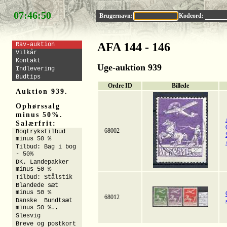
07:46:49
Brugernavn:
Kodeord:
AFA 144 - 146
Rav-auktion
Vilkår
Kontakt
Uge-auktion 939
Indlevering
Budtips
Ordre ID
Billede
Auktion 939.
Ophørssalg
minus 50%.
Salærfrit:
68002
Bogtrykstilbud
minus 50 %
Tilbud: Bag i bog
- 50%
DK. Landepakker
minus 50 %
Tilbud: Stålstik
Blandede sæt
minus 50 %
68012
Danske Bundtsæt
minus 50 %..
Slesvig
Breve og postkort