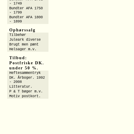
- 1749
Bundter AFA 1750
- 1799
Bundter AFA 1800
- 1899
Ophørssalg
Tilbehør
Juleark diverse
Brugt men pænt
Helsager m.v.
Tilbud:
Postfriske DK.
under 50 %.
Heftesammentryk
DK. Årboger. 1992
- 2008
Litteratur.
P & T bøger m.v.
Motiv postkort.