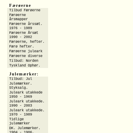
Færøerne
Tilbud Færøerne
Færøerne
årsmapper
Færøerne årssæt.
1976 - 1989
Færøerne Årsæt
1990 - 2002
Færøerne, hefter.
Færø hefter.
Færøerne juleark
Færøerne diverse
Tilbud: Norden
Tyskland Ophør.
Julemærker:
Tilbud: Jul
Julemærker.
Styksalg.
Juleark utakkede
1950 - 1969
Juleark utakkede.
1990 - 2003
Juleark utakkede.
1970 - 1989
Tidlige
julemærker
DK. Julemærker.
1904 - 1906.