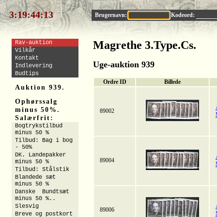
3:19:44:12
Brugernavn:
Kodeord:
Magrethe 3.Type.Cs.
Rav-auktion
Vilkår
Kontakt
Uge-auktion 939
Indlevering
Budtips
Ordre ID
Billede
Auktion 939.
Ophørssalg
minus 50%.
89002
Salærfrit:
Bogtrykstilbud
minus 50 %
Tilbud: Bag i bog
- 50%
DK. Landepakker
89004
minus 50 %
Tilbud: Stålstik
Blandede sæt
minus 50 %
Danske Bundtsæt
minus 50 %..
Slesvig
89006
Breve og postkort