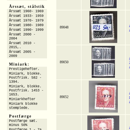
Årssæt, stålstik
Årssæt 1960- 1969
Årssæt 1933- 1959
Årssæt 1970- 1979
Årssæt 1980- 1989
89048
Årssæt 1990- 1999
Årssæt 2000 -
2004
Årssæt 2010 -
2015,.
Årssæt 2005 -
2009
89050
Miniark:
Prestigehefter.
Miniark, blokke.
Postfrisk. 582 -
1394.
Miniark, blokke.
Postfrisk. 1453 -
1653.
89052
Miniarkhefter
Miniark blokke
stemplede.
Postfærge
Postfærge sæt.
minus 50%
Postfærge 1 - 7a.