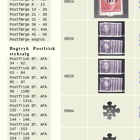
89054
Postfærge 8 - 13
Postfærge 14 - 20
Postfærge 21 - 30
Postfærge 31 - 35
Postfærge 36 - 40
Postfærge 41- 44A
Postfærge 45 - 50
89056
Postfærge engros
Bogtryk Postfrisk
styksalg
Postfrisk BT. AFA
34 - 62.
Postfrisk BT. AFA
63 - 84
89058
Postfrisk BT. AFA
85 - 97
Postfrisk BT. AFA
98 - 110b
Postfrisk BT. AFA
112 - 131a.
Postfrisk BT. AFA
132 - 143
89064
Postfrisk BT. AFA
144 - 146.
Postfrisk BT. AFA
147 -153
Postfrisk BT. AFA
154 - 159