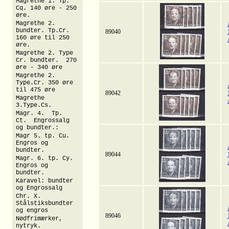
Magrethe 1. Tp.
Cq. 140 øre - 250
øre.
Magrethe 2.
bundter. Tp.Cr.
89040
160 øre til 250
øre.
Magrethe 2. Type
Cr. bundter. 270
øre - 340 øre
Magrethe 2.
Type.Cr. 350 øre
til 475 øre
89042
Magrethe
3.Type.Cs.
Magr. 4. Tp.
Ct. Engrossalg
og bundter.:
Magr 5. tp. Cu.
Engros og
bundter.
89044
Magr. 6. tp. Cy.
Engros og
bundter.
Karavel: bundter
og Engrossalg
Chr. X.
Stålstiksbundter
og engros
89046
Nødfrimærker,
nytryk.