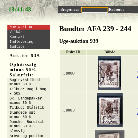
13:41:43
Brugernavn:
Kodeord:
Bundter AFA 239 - 244
Rav-auktion
Vilkår
Kontakt
Uge-auktion 939
Indlevering
Budtips
Ordre ID
Billede
Auktion 939.
Ophørssalg
minus 50%.
310008
Salærfrit:
Bogtrykstilbud
minus 50 %
Tilbud: Bag i bog
- 50%
DK. Landepakker
minus 50 %
Tilbud: Stålstik
310010
Blandede sæt
minus 50 %
Danske Bundtsæt
minus 50 %..
Slesvig
Breve og postkort