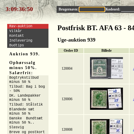
3:09:36:50
Brugernavn:
Kodeord:
Postfrisk BT. AFA 63 - 8
Rav-auktion
Vilkår
Kontakt
Uge-auktion 939
Indlevering
Budtips
Ordre ID
Billede
Auktion 939.
Ophørssalg
minus 50%.
120004
Salærfrit:
Bogtrykstilbud
minus 50 %
Tilbud: Bag i bog
- 50%
DK. Landepakker
120006
minus 50 %
Tilbud: Stålstik
Blandede sæt
minus 50 %
Danske Bundtsæt
minus 50 %..
Slesvig
120008
Breve og postkort