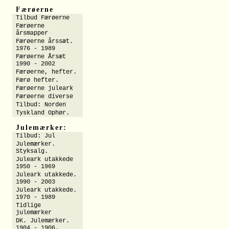
Færøerne
Tilbud Færøerne
Færøerne
årsmapper
Færøerne årssæt.
1976 - 1989
Færøerne Årsæt
1990 - 2002
Færøerne, hefter.
Færø hefter.
Færøerne juleark
Færøerne diverse
Tilbud: Norden
Tyskland Ophør.
Julemærker:
Tilbud: Jul
Julemærker.
Styksalg.
Juleark utakkede
1950 - 1969
Juleark utakkede.
1990 - 2003
Juleark utakkede.
1970 - 1989
Tidlige
julemærker
DK. Julemærker.
1904 - 1906.