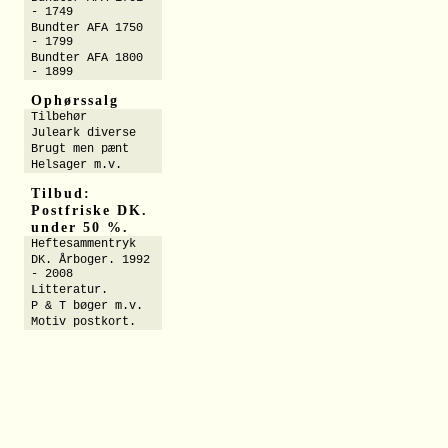
- 1749
Bundter AFA 1750
- 1799
Bundter AFA 1800
- 1899
Ophørssalg
Tilbehør
Juleark diverse
Brugt men pænt
Helsager m.v.
Tilbud:
Postfriske DK.
under 50 %.
Heftesammentryk
DK. Årboger. 1992
- 2008
Litteratur.
P & T bøger m.v.
Motiv postkort.