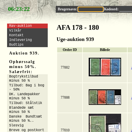
06:23:21
Brugernavn:
Kodeord:
AFA 178 - 180
Rav-auktion
Vilkår
Kontakt
Uge-auktion 939
Indlevering
Budtips
Ordre ID
Billede
Auktion 939.
Ophørssalg
minus 50%.
77002
Salærfrit:
Bogtrykstilbud
minus 50 %
Tilbud: Bag i bog
- 50%
DK. Landepakker
77008
minus 50 %
Tilbud: Stålstik
Blandede sæt
minus 50 %
Danske Bundtsæt
minus 50 %..
Slesvig
Breve og postkort
77010