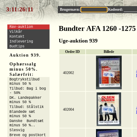
3:11:26:10
Brugernavn:
Kodeord:
Bundter AFA 1260 -1275
Rav-auktion
Vilkår
Kontakt
Uge-auktion 939
Indlevering
Budtips
Ordre ID
Billede
Auktion 939.
Ophørssalg
minus 50%.
402002
Salærfrit:
Bogtrykstilbud
minus 50 %
Tilbud: Bag i bog
- 50%
DK. Landepakker
minus 50 %
Tilbud: Stålstik
402004
Blandede sæt
minus 50 %
Danske Bundtsæt
minus 50 %..
Slesvig
Breve og postkort