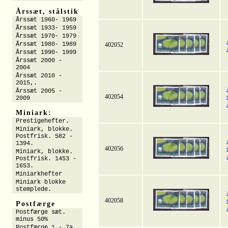
Årssæt, stålstik
Årssæt 1960- 1969
Årssæt 1933- 1959
Årssæt 1970- 1979
Årssæt 1980- 1989
402052
Årssæt 1990- 1999
Årssæt 2000 -
2004
Årssæt 2010 -
2015,.
Årssæt 2005 -
402054
2009
Miniark:
Prestigehefter.
Miniark, blokke.
Postfrisk. 582 -
1394.
402056
Miniark, blokke.
Postfrisk. 1453 -
1653.
Miniarkhefter
Miniark blokke
stemplede.
402058
Postfærge
Postfærge sæt.
minus 50%
Postfærge 1 - 7a.