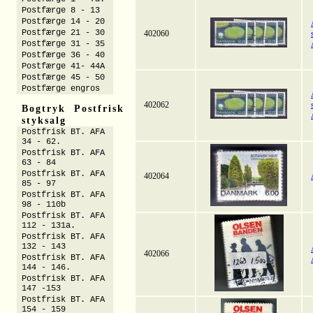
Postfærge 8 - 13
Postfærge 14 - 20
Postfærge 21 - 30
402060
Postfærge 31 - 35
Postfærge 36 - 40
Postfærge 41- 44A
Postfærge 45 - 50
Postfærge engros
402062
Bogtryk Postfrisk
styksalg
Postfrisk BT. AFA
34 - 62.
Postfrisk BT. AFA
63 - 84
Postfrisk BT. AFA
402064
85 - 97
Postfrisk BT. AFA
98 - 110b
Postfrisk BT. AFA
112 - 131a.
Postfrisk BT. AFA
132 - 143
402066
Postfrisk BT. AFA
144 - 146.
Postfrisk BT. AFA
147 -153
Postfrisk BT. AFA
154 - 159