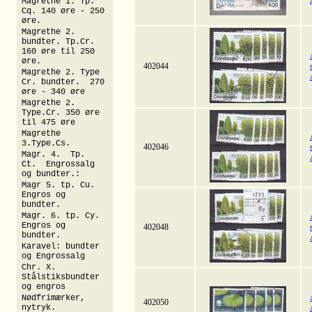
Magrethe 1. Tp.
Cq. 140 øre - 250
øre.
Magrethe 2.
bundter. Tp.Cr.
160 øre til 250
øre.
402044
Magrethe 2. Type
Cr. bundter. 270
øre - 340 øre
Magrethe 2.
Type.Cr. 350 øre
til 475 øre
Magrethe
3.Type.Cs.
402046
Magr. 4. Tp.
Ct. Engrossalg
og bundter.:
Magr 5. tp. Cu.
Engros og
bundter.
Magr. 6. tp. Cy.
Engros og
402048
bundter.
Karavel: bundter
og Engrossalg
Chr. X.
Stålstiksbundter
og engros
Nødfrimærker,
402050
nytryk.