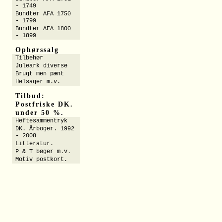
- 1749
Bundter AFA 1750
- 1799
Bundter AFA 1800
- 1899
Ophørssalg
Tilbehør
Juleark diverse
Brugt men pænt
Helsager m.v.
Tilbud:
Postfriske DK.
under 50 %.
Heftesammentryk
DK. Årboger. 1992
- 2008
Litteratur.
P & T bøger m.v.
Motiv postkort.