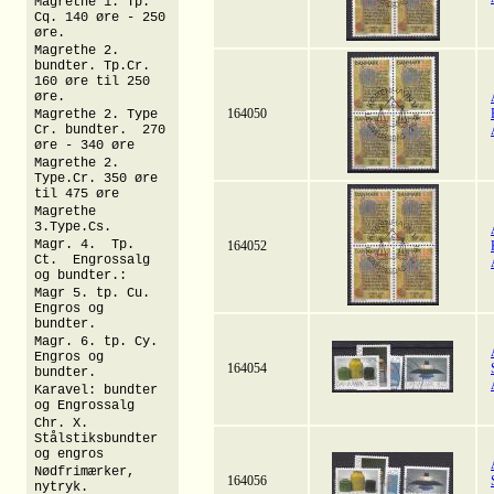
Magrethe 1. Tp.
Cq. 140 øre - 250
øre.
Magrethe 2.
bundter. Tp.Cr.
160 øre til 250
øre.
164050
Magrethe 2. Type
Cr. bundter. 270
øre - 340 øre
Magrethe 2.
Type.Cr. 350 øre
til 475 øre
Magrethe
3.Type.Cs.
Magr. 4. Tp.
164052
Ct. Engrossalg
og bundter.:
Magr 5. tp. Cu.
Engros og
bundter.
Magr. 6. tp. Cy.
Engros og
164054
bundter.
Karavel: bundter
og Engrossalg
Chr. X.
Stålstiksbundter
og engros
Nødfrimærker,
164056
nytryk.