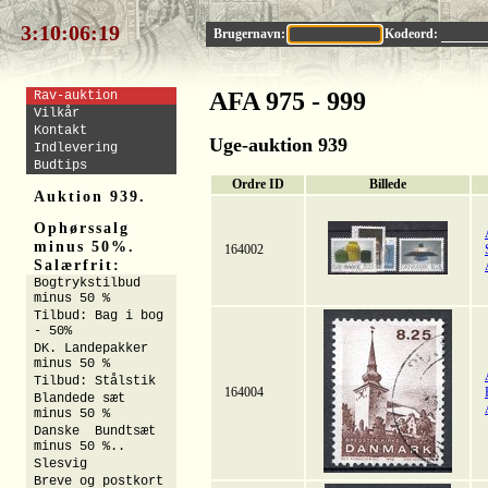
3:10:06:18
Brugernavn:
Kodeord:
AFA 975 - 999
Rav-auktion
Vilkår
Kontakt
Uge-auktion 939
Indlevering
Budtips
Ordre ID
Billede
Auktion 939.
Ophørssalg
minus 50%.
164002
Salærfrit:
Bogtrykstilbud
minus 50 %
Tilbud: Bag i bog
- 50%
DK. Landepakker
minus 50 %
Tilbud: Stålstik
164004
Blandede sæt
minus 50 %
Danske Bundtsæt
minus 50 %..
Slesvig
Breve og postkort