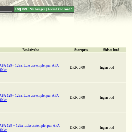
|
Ny bruger
|
Glemt kodeord?
Beskrivelse
Startpris
Sidste bud
AFA 129+ 129a. Luksusstemplet par. AFA
DKK 6,00
Ingen bud
90 kr.
AFA 129+ 129a. Luksusstemplet par. AFA
DKK 6,00
Ingen bud
90 kr.
AFA 129 + 129a. Luksusstemplet par. AFA
DKK 6,00
Ingen bud
90 kr.