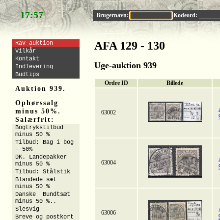
17:56
Brugernavn:
Kodeord:
AFA 129 - 130
Rav-auktion
Vilkår
Kontakt
Uge-auktion 939
Indlevering
Budtips
Ordre ID
Billede
Auktion 939.
Ophørssalg
minus 50%.
63002
Salærfrit:
Bogtrykstilbud
minus 50 %
Tilbud: Bag i bog
- 50%
DK. Landepakker
63004
minus 50 %
Tilbud: Stålstik
Blandede sæt
minus 50 %
Danske Bundtsæt
minus 50 %..
Slesvig
63006
Breve og postkort