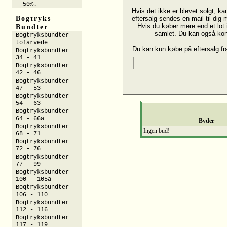
- 50%.
Hvis det ikke er blevet solgt, ka
Bogtryks
eftersalg sendes en mail til dig
Hvis du køber mere end et lot 
Bundter
samlet. Du kan også ko
Bogtryksbundter
tofarvede
Du kan kun købe på eftersalg f
Bogtryksbundter
34 - 41
Bogtryksbundter
42 - 46
Bogtryksbundter
47 - 53
Bogtryksbundter
54 - 63
Bogtryksbundter
64 - 66a
Byder
Bogtryksbundter
Ingen bud!
68 - 71
Bogtryksbundter
72 - 76
Bogtryksbundter
77 - 99
Bogtryksbundter
100 - 105a
Bogtryksbundter
106 - 110
Bogtryksbundter
112 - 116
Bogtryksbundter
117 - 119