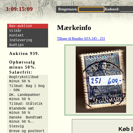
3:09:15:08
Brugernavn:
Kodeord:
Mærkeinfo
Rav-auktion
Vilkår
Kontakt
Tilbage til Bundter AFA 245 - 251
Indlevering
Budtips
Auktion 939.
Ophørssalg
minus 50%.
Salærfrit:
Bogtrykstilbud
minus 50 %
Tilbud: Bag i bog
- 50%
DK. Landepakker
minus 50 %
Tilbud: Stålstik
Blandede sæt
minus 50 %
Danske Bundtsæt
minus 50 %..
Slesvig
Køb l
Breve og postkort