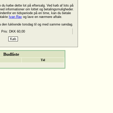
n du købe dette lot på eftersalg. Ved køb af lots på
 med informationer om lottet og betalingsmuligheder.
indenfor en tidsperiode på en time, kan du betale
ntakte
Ivan Rav
og lave en nærmere aftale.
ra den lukkende torsdag til og med samme søndag.
Pris: DKK 60,00
Budliste
Tid