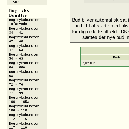
- 50%.
Bogtryks
Bundter
Bud bliver automatisk sat in
Bogtryksbundter
tofarvede
bud. Til at starte med bli
Bogtryksbundter
for dig (i dette tilfælde D
34 - 41
sættes der nye bud ind 
Bogtryksbundter
42 - 46
Bogtryksbundter
47 - 53
Bogtryksbundter
Byder
54 - 63
Ingen bud!
Bogtryksbundter
64 - 66a
Bogtryksbundter
68 - 71
Bogtryksbundter
72 - 76
Bogtryksbundter
77 - 99
Bogtryksbundter
100 - 105a
Bogtryksbundter
106 - 110
Bogtryksbundter
112 - 116
Bogtryksbundter
117 - 119