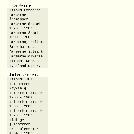
Færøerne
Tilbud Færøerne
Færøerne
årsmapper
Færøerne årssæt.
1976 - 1989
Færøerne Årsæt
1990 - 2002
Færøerne, hefter.
Færø hefter.
Færøerne juleark
Færøerne diverse
Tilbud: Norden
Tyskland Ophør.
Julemærker:
Tilbud: Jul
Julemærker.
Styksalg.
Juleark utakkede
1950 - 1969
Juleark utakkede.
1990 - 2003
Juleark utakkede.
1970 - 1989
Tidlige
julemærker
DK. Julemærker.
1904 - 1906.