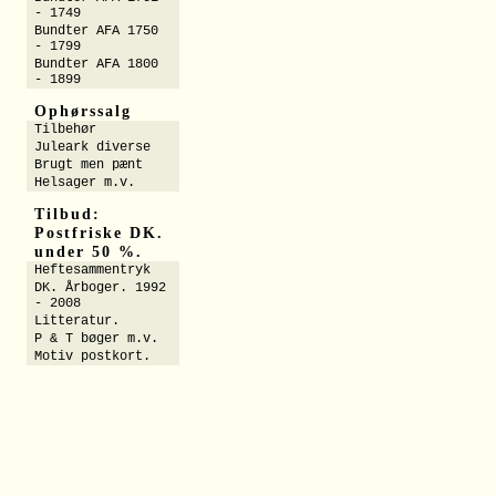
- 1749
Bundter AFA 1750
- 1799
Bundter AFA 1800
- 1899
Ophørssalg
Tilbehør
Juleark diverse
Brugt men pænt
Helsager m.v.
Tilbud:
Postfriske DK.
under 50 %.
Heftesammentryk
DK. Årboger. 1992
- 2008
Litteratur.
P & T bøger m.v.
Motiv postkort.