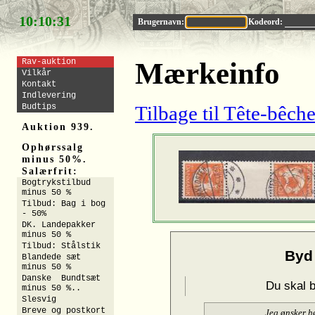
10:10:30
Brugernavn:
Kodeord:
Rav-auktion
Mærkeinfo
Vilkår
Kontakt
Indlevering
Budtips
Tilbage til Tête-bê
Auktion 939.
Ophørssalg
minus 50%.
Salærfrit:
Bogtrykstilbud
minus 50 %
Tilbud: Bag i bog
- 50%
DK. Landepakker
minus 50 %
Tilbud: Stålstik
Byd
Blandede sæt
minus 50 %
Danske Bundtsæt
Du skal 
minus 50 %..
Slesvig
Breve og postkort
Jeg ønsker h