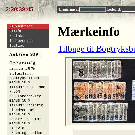
2:20:39:44
Brugernavn:
Kodeord:
Rav-auktion
Mærkeinfo
Vilkår
Kontakt
Indlevering
Budtips
Tilbage til Bogtryksb
Auktion 939.
Ophørssalg
minus 50%.
Salærfrit:
Bogtrykstilbud
minus 50 %
Tilbud: Bag i bog
- 50%
DK. Landepakker
minus 50 %
Tilbud: Stålstik
Blandede sæt
minus 50 %
Danske Bundtsæt
minus 50 %..
Slesvig
Breve og postkort