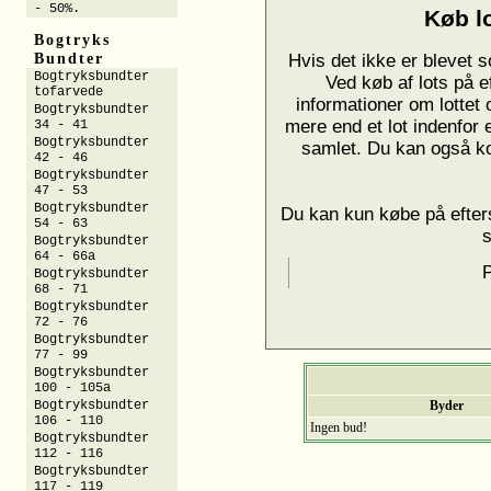
- 50%.
Køb lo
Bogtryks
Bundter
Hvis det ikke er blevet s
Bogtryksbundter
Ved køb af lots på e
tofarvede
informationer om lottet
Bogtryksbundter
mere end et lot indenfor 
34 - 41
Bogtryksbundter
samlet. Du kan også k
42 - 46
Bogtryksbundter
47 - 53
Bogtryksbundter
Du kan kun købe på efters
54 - 63
Bogtryksbundter
64 - 66a
P
Bogtryksbundter
68 - 71
Bogtryksbundter
72 - 76
Bogtryksbundter
77 - 99
Bogtryksbundter
100 - 105a
Bogtryksbundter
Byder
106 - 110
Ingen bud!
Bogtryksbundter
112 - 116
Bogtryksbundter
117 - 119