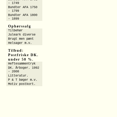
- 1749
Bundter AFA 1750
- 1799
Bundter AFA 1800
- 1899
Ophørssalg
Tilbehør
Juleark diverse
Brugt men pænt
Helsager m.v.
Tilbud:
Postfriske DK.
under 50 %.
Heftesammentryk
DK. Årboger. 1992
- 2008
Litteratur.
P & T bøger m.v.
Motiv postkort.