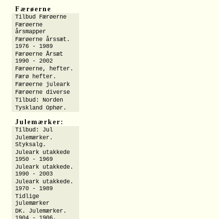
Færøerne
Tilbud Færøerne
Færøerne
årsmapper
Færøerne årssæt.
1976 - 1989
Færøerne Årsæt
1990 - 2002
Færøerne, hefter.
Færø hefter.
Færøerne juleark
Færøerne diverse
Tilbud: Norden
Tyskland Ophør.
Julemærker:
Tilbud: Jul
Julemærker.
Styksalg.
Juleark utakkede
1950 - 1969
Juleark utakkede.
1990 - 2003
Juleark utakkede.
1970 - 1989
Tidlige
julemærker
DK. Julemærker.
1904 - 1906.