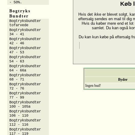
- 50%.
Køb l
Bogtryks
Hvis det ikke er blevet solgt, ka
Bundter
eftersalg sendes en mail til dig
Bogtryksbundter
Hvis du køber mere end et lot 
tofarvede
samlet. Du kan også ko
Bogtryksbundter
34 - 41
Du kan kun købe på eftersalg f
Bogtryksbundter
42 - 46
Bogtryksbundter
47 - 53
Bogtryksbundter
54 - 63
Bogtryksbundter
64 - 66a
Bogtryksbundter
68 - 71
Byder
Bogtryksbundter
Ingen bud!
72 - 76
Bogtryksbundter
77 - 99
Bogtryksbundter
100 - 105a
Bogtryksbundter
106 - 110
Bogtryksbundter
112 - 116
Bogtryksbundter
117 - 119