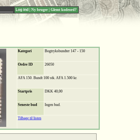
|
Ny bruger
|
Glemt kodeord?
Kategori
Bogtryksbundter 147 - 150
Ordre ID
26050
AFA 150. Bundt 100 stk. AFA 1.500 kr.
Startpris
DKK 40,00
Seneste bud
Ingen bud.
Tilbage til listen