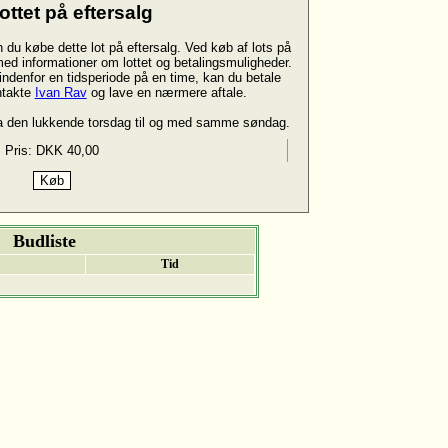
ottet på eftersalg
n du købe dette lot på eftersalg. Ved køb af lots på
 med informationer om lottet og betalingsmuligheder.
indenfor en tidsperiode på en time, kan du betale
ntakte
Ivan Rav
og lave en nærmere aftale.
ra den lukkende torsdag til og med samme søndag.
Pris: DKK 40,00
Budliste
Tid