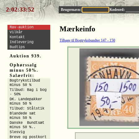
2:02:33:52
Brugernavn:
Kodeord:
Mærkeinfo
Rav-auktion
Vilkår
Kontakt
Tilbage til Bogtryksbundter 147 - 150
Indlevering
Budtips
Auktion 939.
Ophørssalg
minus 50%.
Salærfrit:
Bogtrykstilbud
minus 50 %
Tilbud: Bag i bog
- 50%
DK. Landepakker
minus 50 %
Tilbud: Stålstik
Blandede sæt
minus 50 %
Danske Bundtsæt
minus 50 %..
Slesvig
Breve og postkort