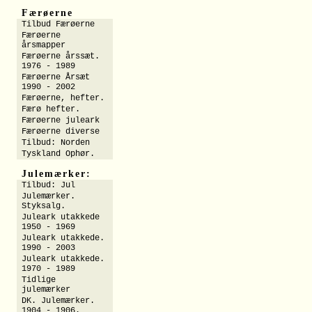
Færøerne
Tilbud Færøerne
Færøerne
årsmapper
Færøerne årssæt.
1976 - 1989
Færøerne Årsæt
1990 - 2002
Færøerne, hefter.
Færø hefter.
Færøerne juleark
Færøerne diverse
Tilbud: Norden
Tyskland Ophør.
Julemærker:
Tilbud: Jul
Julemærker.
Styksalg.
Juleark utakkede
1950 - 1969
Juleark utakkede.
1990 - 2003
Juleark utakkede.
1970 - 1989
Tidlige
julemærker
DK. Julemærker.
1904 - 1906.