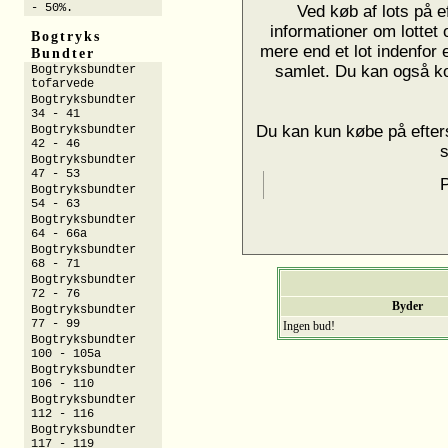
- 50%.
Ved køb af lots på e
informationer om lottet
Bogtryks
mere end et lot indenfor 
Bundter
samlet. Du kan også k
Bogtryksbundter
tofarvede
Bogtryksbundter
34 - 41
Du kan kun købe på efters
Bogtryksbundter
42 - 46
Bogtryksbundter
47 - 53
P
Bogtryksbundter
54 - 63
Bogtryksbundter
64 - 66a
Bogtryksbundter
68 - 71
Bogtryksbundter
72 - 76
Byder
Bogtryksbundter
77 - 99
Ingen bud!
Bogtryksbundter
100 - 105a
Bogtryksbundter
106 - 110
Bogtryksbundter
112 - 116
Bogtryksbundter
117 - 119