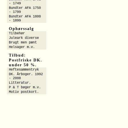
- 1749
Bundter AFA 1750
- 1799
Bundter AFA 1800
- 1899
Ophørssalg
Tilbehør
Juleark diverse
Brugt men pænt
Helsager m.v.
Tilbud:
Postfriske DK.
under 50 %.
Heftesammentryk
DK. Årboger. 1992
- 2008
Litteratur.
P & T bøger m.v.
Motiv postkort.