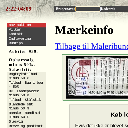
2:22:04:08
Brugernavn:
Kodeord:
Rav-auktion
Mærkeinfo
Vilkår
Kontakt
Indlevering
Budtips
Tilbage til Maleribun
Auktion 939.
Ophørssalg
minus 50%.
Salærfrit:
Bogtrykstilbud
minus 50 %
Tilbud: Bag i bog
- 50%
DK. Landepakker
minus 50 %
Tilbud: Stålstik
Blandede sæt
minus 50 %
Danske Bundtsæt
Køb lo
minus 50 %..
Slesvig
Hvis det ikke er blevet s
Breve og postkort