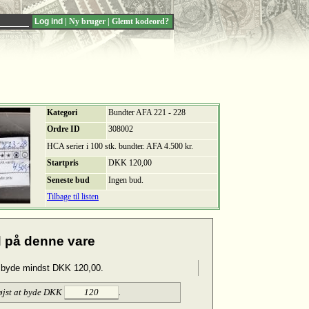
|
Ny bruger
|
Glemt kodeord?
Kategori
Bundter AFA 221 - 228
Ordre ID
308002
HCA serier i 100 stk. bundter. AFA 4.500 kr.
Startpris
DKK 120,00
Seneste bud
Ingen bud.
Tilbage til listen
 på denne vare
 byde mindst DKK 120,00.
øjst at byde DKK
.