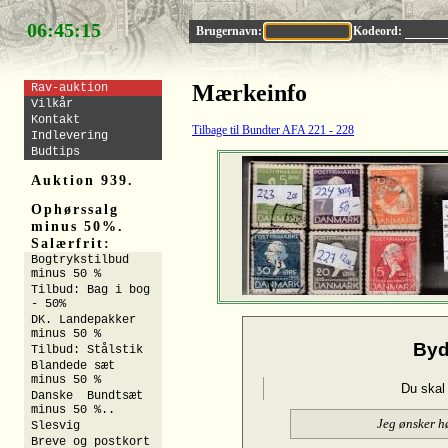
06:45:15
Brugernavn:
Kodeord:
Mærkeinfo
Rav-auktion
Vilkår
Kontakt
Tilbage til Bundter AFA 221 - 228
Indlevering
Budtips
Auktion 939.
Ophørssalg
minus 50%.
Salærfrit:
Bogtrykstilbud
minus 50 %
Tilbud: Bag i bog
- 50%
DK. Landepakker
minus 50 %
Byd
Tilbud: Stålstik
Blandede sæt
minus 50 %
Du skal
Danske Bundtsæt
minus 50 %..
Jeg ønsker h
Slesvig
Breve og postkort