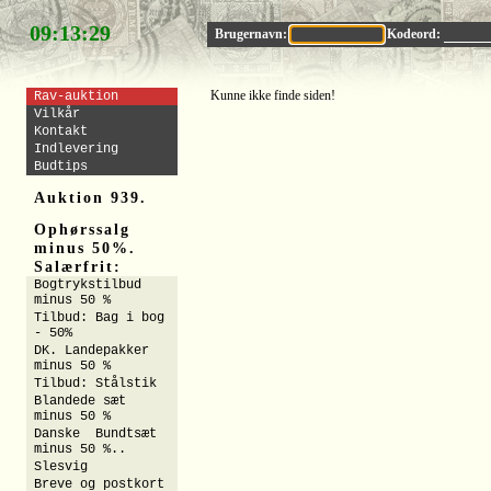
09:13:28
Brugernavn:
Kodeord:
Kunne ikke finde siden!
Rav-auktion
Vilkår
Kontakt
Indlevering
Budtips
Auktion 939.
Ophørssalg
minus 50%.
Salærfrit:
Bogtrykstilbud
minus 50 %
Tilbud: Bag i bog
- 50%
DK. Landepakker
minus 50 %
Tilbud: Stålstik
Blandede sæt
minus 50 %
Danske Bundtsæt
minus 50 %..
Slesvig
Breve og postkort