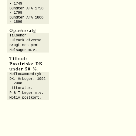
- 1749
Bundter AFA 1750
- 1799
Bundter AFA 1800
- 1899
Ophørssalg
Tilbehør
Juleark diverse
Brugt men pænt
Helsager m.v.
Tilbud:
Postfriske DK.
under 50 %.
Heftesammentryk
DK. Årboger. 1992
- 2008
Litteratur.
P & T bøger m.v.
Motiv postkort.