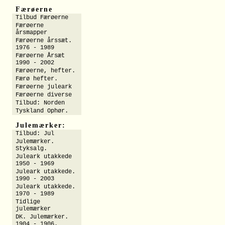
Færøerne
Tilbud Færøerne
Færøerne
årsmapper
Færøerne årssæt.
1976 - 1989
Færøerne Årsæt
1990 - 2002
Færøerne, hefter.
Færø hefter.
Færøerne juleark
Færøerne diverse
Tilbud: Norden
Tyskland Ophør.
Julemærker:
Tilbud: Jul
Julemærker.
Styksalg.
Juleark utakkede
1950 - 1969
Juleark utakkede.
1990 - 2003
Juleark utakkede.
1970 - 1989
Tidlige
julemærker
DK. Julemærker.
1904 - 1906.